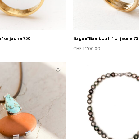
” or jaune 750
Bague”Bambou III” or jaune 75
CHF
1'700.00