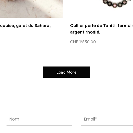
quoise, galet du Sahara,
Collier perle de Tahiti, fermo
argent rhodié.
CHF
1'850.00
Load More