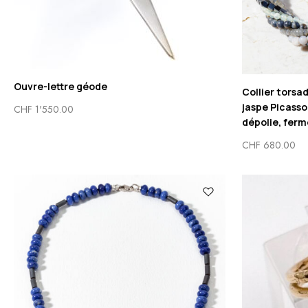
Ouvre-lettre géode
Collier torsa
jaspe Picasso
CHF
1'550.00
dépolie, ferm
CHF
680.00