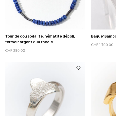
Tour de cou sodalite, hématite dépoli,
Bague”Bambou
fermoir argent 800 rhodié
CHF
1'100.00
CHF
280.00