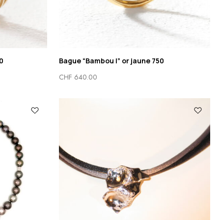
0
Bague “Bambou I” or jaune 750
CHF
640.00