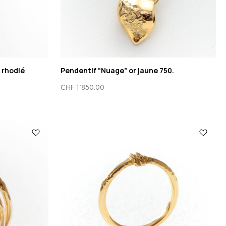
 rhodié
Pendentif “Nuage” or jaune 750.
CHF
1'850.00