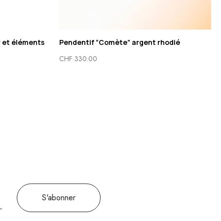
ir et éléments
Pendentif “Comète” argent rhodié
CHF
330.00
S'abonner