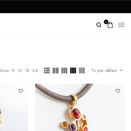
0
Show
9
12
18
24
Tri par défaut