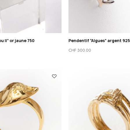
 II” or jaune 750
Pendentif “Algues” argent 925
CHF
300.00