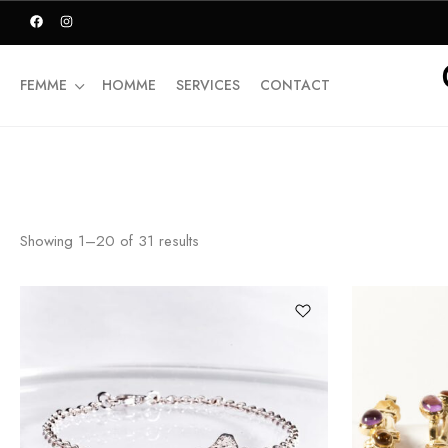
FEMME
HOMME
SERVICES
CONTACT
Showing
1
–
20
of
31
results