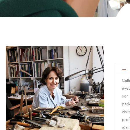
Cath
avec
son 
perl
visi
prof
réal