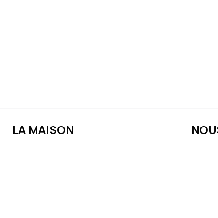
LA MAISON
NOU
Catherine Schmeer
Télé
Engagement / Ethique