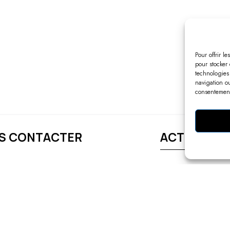
Pour offrir l
pour stocker 
technologies
navigation ou
consentement 
S CONTACTER
ACTUALITÉ
phone ou Message
Presse