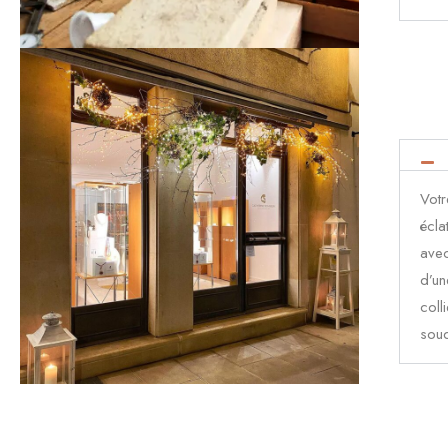
Votr
écla
avec
d’un
coll
soud