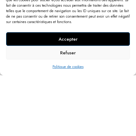
que les cookies pour stocker et/ou accéder aux informations des appareils. Le
fait de consentir à ces technologies nous permettra de traiter des données
telles que le comportement de navigation ou les ID uniques sur ce site. Le fait
de ne pas consentir ou de retirer son consentement peut avoir un effet négatif
sur certaines caractéristiques et fonctions.
Accepter
Refuser
Créer votre bijou sur mesure
Politique de cookies
Avec les matériaux de votre choix
Un service client efficace
Nous travaillons en mettant l'accent sur la satisfaction du client à
100 %